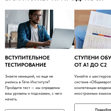
с 10 сентября по 29 декабря
Урок идет
1 час
Продолжительность
16 недель
Объем курса
20 ак. часов
ВСТУПИТЕЛЬНОЕ
СТУПЕНИ ОБ
ТЕСТИРОВАНИЕ
ОТ A1 ДО C2
Знаете немецкий, но еще не
Узнайте о шестиуро
учились в Гёте-Институте?
системе «Общеевро
Пройдите тест — мы определим
компетенции владен
ваш уровень и подскажем, с чего
иностранным языком
начать.
Подробне