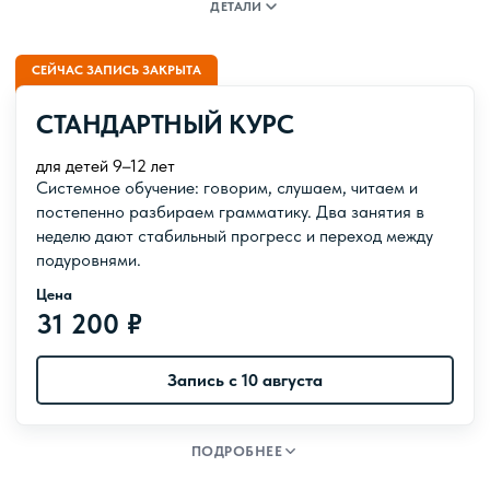
от A1.2 до А2.2
ДЕТАЛИ
Даты клуба
СЕЙЧАС ЗАПИСЬ ЗАКРЫТА
с 6 июля по 26 августа
Абонемент
СТАНДАРТНЫЙ КУРС
от 1 800 ₽ за одно посещение
для детей 9–12 лет
Системное обучение: говорим, слушаем, читаем и
постепенно разбираем грамматику. Два занятия в
неделю дают стабильный прогресс и переход между
подуровнями.
Цена
31 200 ₽
Запись с 10 августа
Подуровни
A1.1 – B1.1
ПОДРОБНЕЕ