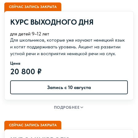
Расписание
СЕЙЧАС ЗАПИСЬ ЗАКРЫТА
2 занятия в неделю
КУРС ВЫХОДНОГО ДНЯ
Даты курса
с 9 сентября по 30 декабря
для детей 9–12 лет
Для школьников, которые уже изучают немецкий язык
Урок идет
и хотят поддерживать уровень. Акцент на развитии
1 час 10 минут
устной речи и восприятия немецкой речи на слух.
Цена
Продолжительность
20 800 ₽
16 недель
Объем курса
Запись с 10 августа
48 ак. часов
Подуровни
A1.2 – B1.2
ПОДРОБНЕЕ
Расписание
СЕЙЧАС ЗАПИСЬ ЗАКРЫТА
1 занятие в неделю по субботам