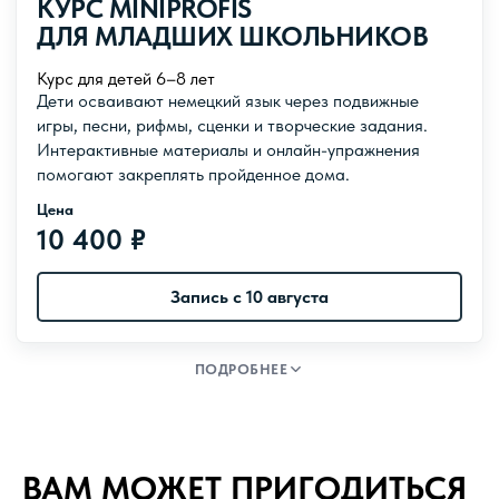
КУРС MINIPROFIS
Даты курса
ДЛЯ МЛАДШИХ ШКОЛЬНИКОВ
с 12 сентября по 26 декабря
Курс для детей 6–8 лет
Урок идет
Дети осваивают немецкий язык через подвижные
1,5 часа
игры, песни, рифмы, сценки и творческие задания.
Интерактивные материалы и онлайн-упражнения
Продолжительность
помогают закреплять пройденное дома.
16 недель
Цена
10 400 ₽
Объем курса
32 ак. часа
Запись с 10 августа
Уровни
A1
ПОДРОБНЕЕ
Расписание
1 занятие в неделю
ВАМ МОЖЕТ ПРИГОДИТЬСЯ
Даты курса